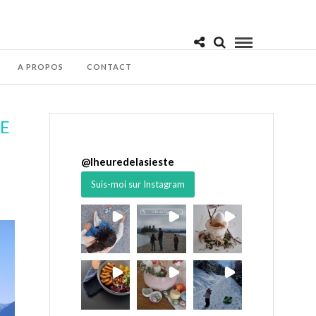
A PROPOS
CONTACT
LE
@
lheuredelasieste
Suis-moi sur Instagram