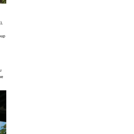
),
coup
u
ue