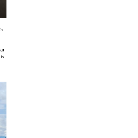
in
eut
nts