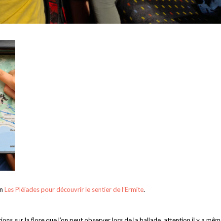
on
Les Pléiades pour découvrir le sentier de l’Ermite
.
ions sur la flore que l’on peut observer lors de la ballade, attention il y a mê