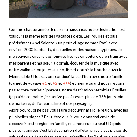
Comme chaque année depuis ma naissance, notre destination est
toujours la même lors des vacances d’été, Les Pouilles et plus
précisément « nel Salento » un petit village nommé Patù avec
environ 2000 habitants, des ruelles et des maisons typiques. Je
me souviens encore des longues heures en voiture ou en train avec
mes parents et ma sœur à dormir, écouter de la musique avec
notre walkman ou jouer au uno, lire et dormir la bouche ouverte…
Mémorable ! Nous avons continué la tradition avec notre famille
(carnet de voyage
#1
et
#2
et
4+4
) et même quand nous n’étions
pas encore mariés ni parents, notre destination restait les Pouilles
(je plaide coupable, je n’arrive pas à rester plus de 365 jours loin
de ma terre, de l’odeur saline et des paysages).
Alors pourquoi ne pas vous faire découvrir ma jolie région, avec les
plus belles plages ? Peut-être que je vous donnerai envie de
découvrir cette région en famille, en amoureux ou seul ! Depuis
plusieurs années c’est LA destination de l’été, grâce à ses plages de
sables fins ou de rochers, son eau cristalline, les Pouilles n’ont rien