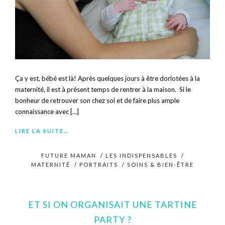
Ça y est, bébé est là! Après quelques jours à être dorlotées à la
maternité, il est à présent temps de rentrer à la maison. Si le
bonheur de retrouver son chez soi et de faire plus ample
connaissance avec […]
LIRE LA SUITE…
FUTURE MAMAN
/
LES INDISPENSABLES
/
MATERNITÉ
/
PORTRAITS
/
SOINS & BIEN-ÊTRE
ET SI ON ORGANISAIT UNE TARTINE
PARTY ?