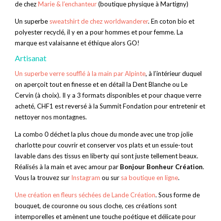
de chez
Marie & l’enchanteur
(boutique physique à Martigny)
Un superbe
sweatshirt de chez worldwanderer
. En coton bio et
polyester recyclé, il y en a pour hommes et pour femme. La
marque est valaisanne et éthique alors GO!
Artisanat
Un superbe verre soufflé à la main par Alpinte
, à l’intérieur duquel
on aperçoit tout en finesse et en détail la Dent Blanche ou Le
Cervin (à choix). Il y a 3 formats disponibles et pour chaque verre
acheté, CHF1 est reversé à la Summit Fondation pour entretenir et
nettoyer nos montagnes.
La combo 0 déchet la plus choue du monde avec une trop jolie
charlotte pour couvrir et conserver vos plats et un essuie-tout
lavable dans des tissus en liberty qui sont juste tellement beaux.
Réalisés à la main et avec amour par
Bonjour Bonheur Création
.
Vous la trouvez sur
Instagram
ou sur
sa boutique en ligne
.
Une création en fleurs séchées de Lande Création
. Sous forme de
bouquet, de couronne ou sous cloche, ces créations sont
intemporelles et amènent une touche poétique et délicate pour