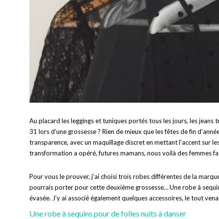
Au placard les leggings et tuniques portés tous les jours, les jeans 
31 lors d’une grossesse ? Rien de mieux que les fêtes de fin d’année
transparence, avec un maquillage discret en mettant l’accent sur les
transformation a opéré, futures mamans, nous voilà des femmes fat
Pour vous le prouver, j’ai choisi trois robes différentes de la marq
pourrais porter pour cette deuxième grossesse… Une robe à sequin
évasée. J’y ai associé également quelques accessoires, le tout vena
Une robe à sequins pour de folles nuits à danser