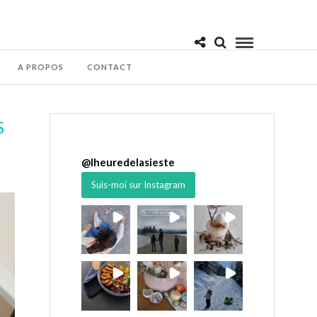
A PROPOS
CONTACT
S
@
lheuredelasieste
Suis-moi sur Instagram