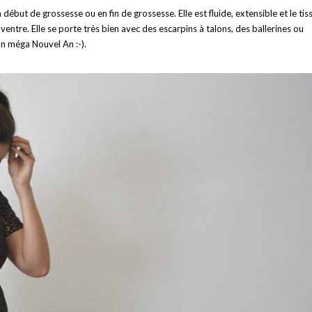
début de grossesse ou en fin de grossesse. Elle est fluide, extensible et le tis
entre. Elle se porte très bien avec des escarpins à talons, des ballerines ou
un méga Nouvel An :-).