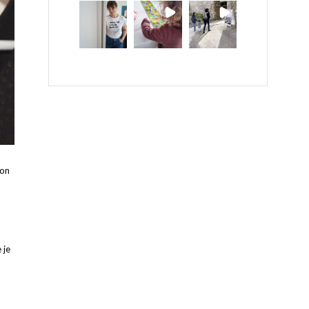
son
 je