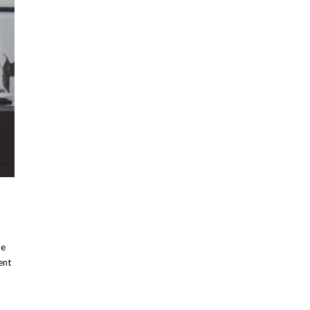
le
ent