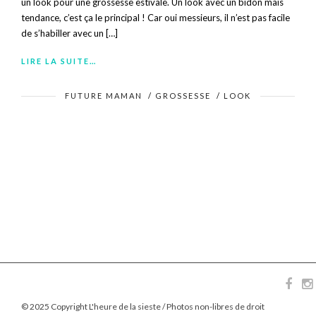
un look pour une grossesse estivale. Un look avec un bidon mais
tendance, c’est ça le principal ! Car oui messieurs, il n’est pas facile
de s’habiller avec un […]
LIRE LA SUITE…
FUTURE MAMAN
/
GROSSESSE
/
LOOK
© 2025 Copyright L'heure de la sieste / Photos non-libres de droit