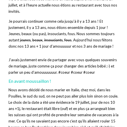
juillet, et à l’heure actuelle nous étions au restaurant avec tous nos
invités.
Je pourrais continuer comme cela jusqu’à il y a 13 ans ! Et
justement, il y a 13 ans, nous étions ensemble depuis 1 jour !
Jeunes, beaux (ou pas), insouciants, fous. Nous sommes toujours
autant
jeunes
,
beaux
,
insouciants
,
fous
. Aujourd’hui nous fêtons
donc nos 13 ans + 1 jour d’amouuuuur et nos 3 ans de mariage !
J’avais justement envie de partager avec vous quelques souvenirs
de mariage, juste comme ça pour changer des articles bébé ;-) et
parler un peu d’amouuuuuuur. #coeur #coeur #coeur
En avant moussaillon !
Nous avons décidé de nous marier en Italie, chez moi, dans les
Pouilles, le sud du sud, on ne peut pas aller plus loin sinon on coule.
Le choix de la date a été une évidence le 19 juillet, jour de nos 10
ans +1j, le restaurant était libre (ouf) et en plus ça arrangeait bien
les suisses qui ont profité de prendre leur semaine de vacances à la
mer. Ce qu’ils ne savaient pas encore c’est qu’ils allaient rouler 15