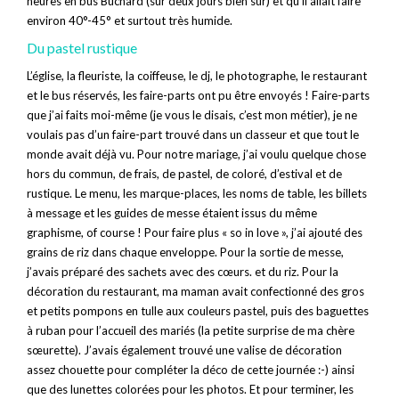
heures en bus Buchard (sur deux jours bien sûr) et qu’il allait faire
environ 40°-45° et surtout très humide.
Du pastel rustique
L’église, la fleuriste, la coiffeuse, le dj, le photographe, le restaurant
et le bus réservés, les faire-parts ont pu être envoyés ! Faire-parts
que j’ai faits moi-même (je vous le disais, c’est mon métier), je ne
voulais pas d’un faire-part trouvé dans un classeur et que tout le
monde avait déjà vu. Pour notre mariage, j’ai voulu quelque chose
hors du commun, de frais, de pastel, de coloré, d’estival et de
rustique. Le menu, les marque-places, les noms de table, les billets
à message et les guides de messe étaient issus du même
graphisme, of course ! Pour faire plus « so in love », j’ai ajouté des
grains de riz dans chaque enveloppe. Pour la sortie de messe,
j’avais préparé des sachets avec des cœurs. et du riz. Pour la
décoration du restaurant, ma maman avait confectionné des gros
et petits pompons en tulle aux couleurs pastel, puis des baguettes
à ruban pour l’accueil des mariés (la petite surprise de ma chère
sœurette). J’avais également trouvé une valise de décoration
assez chouette pour compléter la déco de cette journée :-) ainsi
que des lunettes colorées pour les photos. Et pour terminer, les