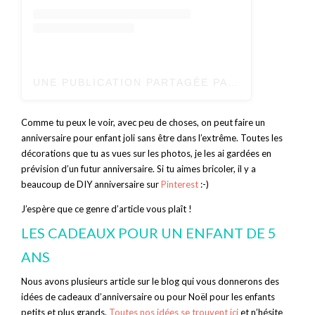
UNE PUBLICATION PARTAGÉE PAR L’HEURE DE LA SIESTE (@LHEUREDELASIESTE)
Comme tu peux le voir, avec peu de choses, on peut faire un
anniversaire pour enfant joli sans être dans l’extrême. Toutes les
décorations que tu as vues sur les photos, je les ai gardées en
prévision d’un futur anniversaire. Si tu aimes bricoler, il y a
beaucoup de DIY anniversaire sur
Pinterest
:-)
J’espère que ce genre d’article vous plaît !
LES CADEAUX POUR UN ENFANT DE 5
ANS
Nous avons plusieurs article sur le blog qui vous donnerons des
idées de cadeaux d’anniversaire ou pour Noël pour les enfants
petits et plus grands.
Toutes nos idées se trouvent ici
et n’hésite