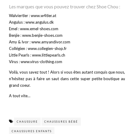
Les marques que vous pouvez trouver chez Shoe Chou :
Walviertler : www.w4tler.at
Angulus : www.angulus.dk
Emel : www.emel-shoes.com
Benjie : www.benjie-shoes.com
Amy & Ivor : www.amyandivor.com
Collégien : www.collegien-shop.fr
Little Pearls : www.littlepearls.ch
Virus : www.virus-clothing.com
Voilà, vous savez tout ! Alors si vous êtes autant conquis que nous,
n’hésitez pas à faire un saut dans cette super petite boutique au
grand coeur.
A tout vite…
CHAUSSURE
CHAUSSURES BÉBÉ
CHAUSSURES ENFANTS