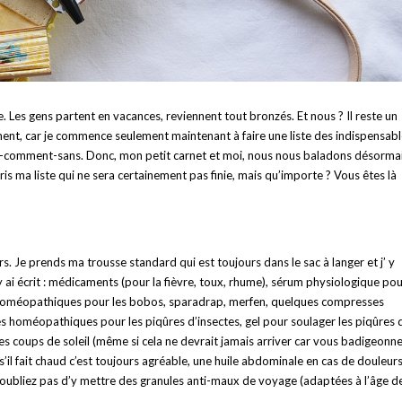
 Les gens partent en vacances, reviennent tout bronzés. Et nous ? Il reste un
ement, car je commence seulement maintenant à faire une liste des indispensab
re-comment-sans. Donc, mon petit carnet et moi, nous nous baladons désorma
is ma liste qui ne sera certainement pas finie, mais qu’importe ? Vous êtes là
 Je prends ma trousse standard qui est toujours dans le sac à langer et j’ y
 ai écrit : médicaments (pour la fièvre, toux, rhume), sérum physiologique pou
ca homéopathiques pour les bobos, sparadrap, merfen, quelques compresses
es homéopathiques pour les piqûres d’insectes, gel pour soulager les piqûres 
s coups de soleil (même si cela ne devrait jamais arriver car vous badigeonn
s’il fait chaud c’est toujours agréable, une huile abdominale en cas de douleurs
n’oubliez pas d’y mettre des granules anti-maux de voyage (adaptées à l’âge d