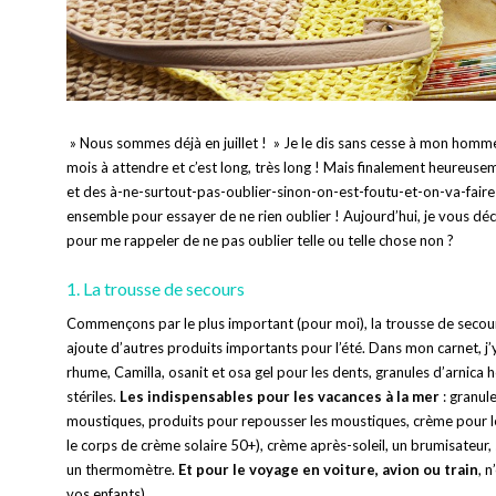
» Nous sommes déjà en juillet ! » Je le dis sans cesse à mon homme.
mois à attendre et c’est long, très long ! Mais finalement heureus
et des à-ne-surtout-pas-oublier-sinon-on-est-foutu-et-on-va-fai
ensemble pour essayer de ne rien oublier ! Aujourd’hui, je vous décr
pour me rappeler de ne pas oublier telle ou telle chose non ?
1. La trousse de secours
Commençons par le plus important (pour moi), la trousse de secours.
ajoute d’autres produits importants pour l’été. Dans mon carnet, j’y
rhume, Camilla, osanit et osa gel pour les dents, granules d’arni
stériles.
Les indispensables pour les vacances à la mer
: granul
moustiques, produits pour repousser les moustiques, crème pour le
le corps de crème solaire 50+), crème après-soleil, un brumisateur, 
un thermomètre.
Et pour le voyage en voiture, avion ou train
, 
vos enfants).