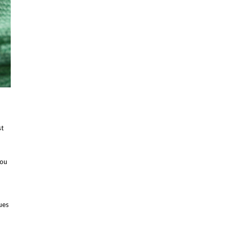
st
 ou
ues