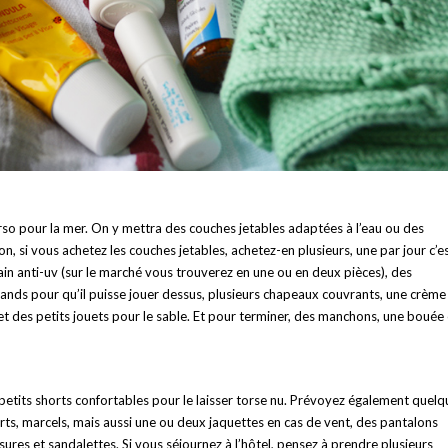
so pour la mer. On y mettra des couches jetables adaptées à l’eau ou des
ion, si vous achetez les couches jetables, achetez-en plusieurs, une par jour c’e
bain anti-uv (sur le marché vous trouverez en une ou en deux pièces), des
rands pour qu’il puisse jouer dessus, plusieurs chapeaux couvrants, une crème
 et des petits jouets pour le sable. Et pour terminer, des manchons, une bouée
petits shorts confortables pour le laisser torse nu. Prévoyez également quelq
rts, marcels, mais aussi une ou deux jaquettes en cas de vent, des pantalons
ures et sandalettes. Si vous séjournez à l’hôtel, pensez à prendre plusieurs