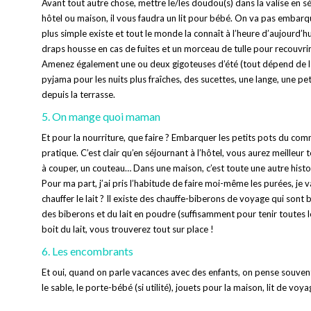
Avant tout autre chose, mettre le/les doudou(s) dans la valise en s
hôtel ou maison, il vous faudra un lit pour bébé. On va pas embarque
plus simple existe et tout le monde la connaît à l’heure d’aujourd’h
draps housse en cas de fuites et un morceau de tulle pour recouvrir 
Amenez également une ou deux gigoteuses d’été (tout dépend de la l
pyjama pour les nuits plus fraîches, des sucettes, une lange, une 
depuis la terrasse.
5. On mange quoi maman
Et pour la nourriture, que faire ? Embarquer les petits pots du com
pratique. C’est clair qu’en séjournant à l’hôtel, vous aurez meille
à couper, un couteau… Dans une maison, c’est toute une autre hist
Pour ma part, j’ai pris l’habitude de faire moi-même les purées, 
chauffer le lait ? Il existe des chauffe-biberons de voyage qui sont
des biberons et du lait en poudre (suffisamment pour tenir toutes le
boit du lait, vous trouverez tout sur place !
6. Les encombrants
Et oui, quand on parle vacances avec des enfants, on pense souve
le sable, le porte-bébé (si utilité), jouets pour la maison, lit de vo