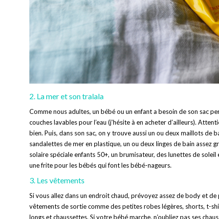
2. La mer et son tralala
Comme nous adultes, un bébé ou un enfant a besoin de son sac per
couches lavables pour l’eau (j’hésite à en acheter d’ailleurs). Attent
bien. Puis, dans son sac, on y trouve aussi un ou deux maillots de 
sandalettes de mer en plastique, un ou deux linges de bain assez g
solaire spéciale enfants 50+, un brumisateur, des lunettes de soleil
une frite pour les bébés qui font les bébé-nageurs.
3. Les vêtements
Si vous allez dans un endroit chaud, prévoyez assez de body et de 
vêtements de sortie comme des petites robes légères, shorts, t-shi
longs et chaussettes. Si votre bébé marche, n’oubliez pas ses chauss