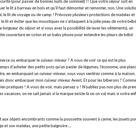
écurité (pour passer de bonnes nuits de sommeil) !! Que votre séjour soit en
r le lit à barreau en bois et qu’il faut démonter et remonter, non. Une soluti
ui, le lit de voyage ou de camp ! Prévoyez plusieurs protections de matelas et
le lit et éviter que les moustiques ne s’attaquent à la jolie peau de votre bébé
ongueur du séjour et si vous avez la possibilité de laver les vêtements), un
petite couverture en coton et un baby phone pour entendre les pleurs de bébé
merce ou embarquer le cuiseur-mixeur ? A vous de voir ce qui est le plus
ur temps d’acheter des petits pots qu’un panier de légumes, l’économe, une plan
oire, en embarquant un cuiseur-mixeur, vous vous sentirez comme à la maison.
je vais donc embarquer mon cuiseur-mixeur Avent. Et pour les biberons ? Comm
 bien pratiques ! A vous de voir, mais pensez-y ! N’oubliez pas non plus de pre
s vacances, on ne sait jamais si la marque existe là où on va) mais si votre en
nt aux objets encombrants comme la poussette souvent à canne, les jouets po
yage et son matelas, une petite baignoire …