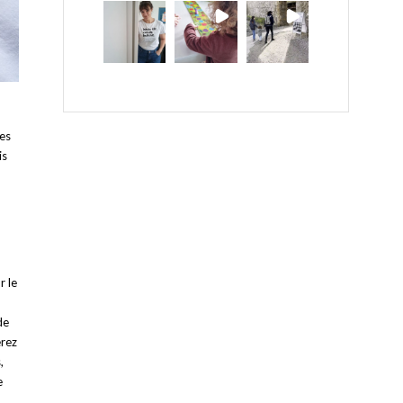
les
is
r le
de
erez
,
e