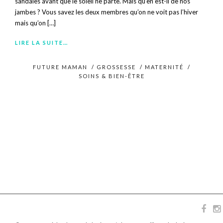
sandales avant que le soleil ne parte. Mais qu’en est-il de nos
jambes ? Vous savez les deux membres qu’on ne voit pas l’hiver
mais qu’on […]
LIRE LA SUITE…
FUTURE MAMAN
/
GROSSESSE
/
MATERNITÉ
/
SOINS & BIEN-ÊTRE