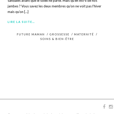
sandales avant que le soleil ne parte. Mais qu’en est-il de nos
jambes ? Vous savez les deux membres qu’on ne voit pas l’hiver
mais qu’on […]
LIRE LA SUITE…
FUTURE MAMAN
/
GROSSESSE
/
MATERNITÉ
/
SOINS & BIEN-ÊTRE