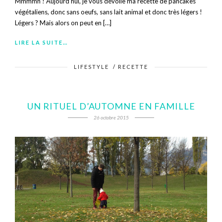
Mmmmh ! Aujourd’hui, je vous dévoile ma recette de pancakes
végétaliens, donc sans oeufs, sans lait animal et donc très légers !
Légers ? Mais alors on peut en […]
LIRE LA SUITE…
LIFESTYLE
/
RECETTE
UN RITUEL D’AUTOMNE EN FAMILLE
26 octobre 2015