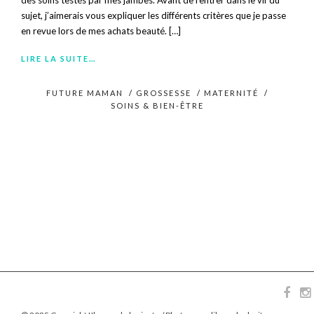
des soins testés par mes jambes. Avant de rentrer dans le vif du
sujet, j’aimerais vous expliquer les différents critères que je passe
en revue lors de mes achats beauté. […]
LIRE LA SUITE…
FUTURE MAMAN
/
GROSSESSE
/
MATERNITÉ
/
SOINS & BIEN-ÊTRE