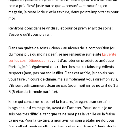
soin à prix élevé juste parce que …
censuré
… et pour finir, en
magasin, je teste l’odeur et la texture, deux points importants pour
moi.
Rentrons donc dans le vif du sujet pour ce premier article soins !
J’espère qu’il vous plaira …
Dans ma quête de soins « clean » au niveau de la composition (ou
du moins plus ou moins clean), je me renseigne sur le site
La vérité
sur les cosmétiques.com
avant d’acheter un produit cosmétique.
Parfois, je fais également des recherches sur certains ingrédients
suspects (non, pas parano la fille). Dans cet article, je ne vais pas
vous faire un cours de chimie, mais simplement vous dire mon avis,
s’ils sont suffisamment clean ou pas (pour moi) en les notant de 1 à
5 (5 étant la formule parfaite).
En ce qui concerne l’odeur et la texture, je regarde sur certains
blogs et aussi en magasin, avant de l’acheter. Pour l’odeur, je ne
suis pas très difficile, tant que ça ne sent pas la vanille ou la fraise
ça me va. Pour la texture, à mon avis, un soin à étaler ne doit pas
être collant, avoir un effet « pelant » et ne pas trop déshydrater la