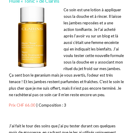
Huile « Tonic » de Clarins
Ce soin est une lotion à appliquer
sous la douche et à rincer. Il laisse
les jambes reposées et a une
action tonifiante. Je l’ai acheté
après l’avoir vu sur un blog et là
aussi c’était une femme enceinte
qui en indiquait les bienfaits. J’ai
voulu tester cette nouvelle formule
sous la douche en y associant mon
rituel du jet froid sur mes jambes.
Ça sent bon le geranium mais je vous avertis, l’odeur est très
tenace ! Et les jambes restent parfumées et fraîches. C’est le soin le
plus cher que je me suis offert, mais il n’est pas encore terminé. Je
ne rachèterai pas ce soin car il m’en reste encore un peu.
Prix CHF 66.00
| Composition : 3
J’ai fait le tour des soins que j’ai pu tester durant ces quelques
mois de grossesse, en sachant que je les ai utilisés uniquement