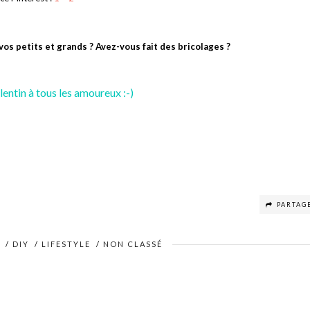
os petits et grands ? Avez-vous fait des bricolages ?
lentin à tous les amoureux :-)
PARTAG
E
/
DIY
/
LIFESTYLE
/
NON CLASSÉ