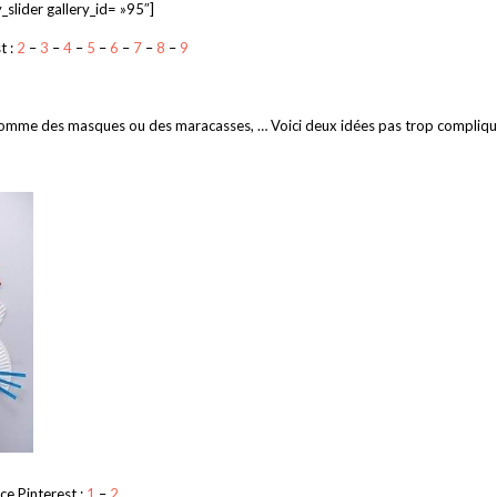
y_slider gallery_id= »95″]
t :
2
–
3
–
4
–
5
–
6
–
7
–
8
–
9
ire comme des masques ou des maracasses, … Voici deux idées pas trop compliq
ce Pinterest :
1
–
2