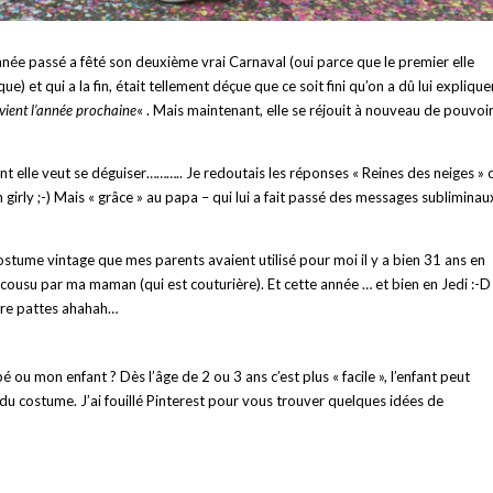
année passé a fêté son deuxième vrai Carnaval (oui parce que le premier elle
e) et qui a la fin, était tellement déçue que ce soit fini qu’on a dû lui explique
vient l’année prochaine
« . Mais maintenant, elle se réjouit à nouveau de pouvoi
elle veut se déguiser……….. Je redoutais les réponses « Reines des neiges » 
h girly ;-) Mais « grâce » au papa – qui lui a fait passé des messages subliminau
ostume vintage que mes parents avaient utilisé pour moi il y a bien 31 ans en
été cousu par ma maman (qui est couturière). Et cette année … et bien en Jedi :-D
atre pattes ahahah…
 mon enfant ? Dès l’âge de 2 ou 3 ans c’est plus « facile », l’enfant peut
n du costume. J’ai fouillé Pinterest pour vous trouver quelques idées de