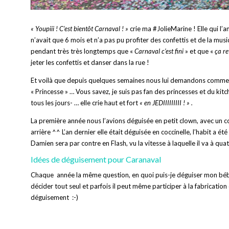
« Youpiii ! C’est bientôt Carnaval ! »
crie ma #JolieMarine ! Elle qui l’
n’avait que 6 mois et n’a pas pu profiter des confettis et de la musiqu
pendant très très longtemps que «
Carnaval c’est fini
» et que «
ça re
jeter les confettis et danser dans la rue !
Et voilà que depuis quelques semaines nous lui demandons comment 
« Princesse » … Vous savez, je suis pas fan des princesses et du kitc
tous les jours- … elle crie haut et fort
« en JEDIIIIIIIII ! » .
La première année nous l’avions déguisée en petit clown, avec un c
arrière ^^ L’an dernier elle était déguisée en coccinelle, l’habit a 
Damien sera par contre en Flash, vu la vitesse à laquelle il va à qu
Idées de déguisement pour Caranaval
Chaque année la même question, en quoi puis-je déguiser mon bébé ou
décider tout seul et parfois il peut même participer à la fabricatio
déguisement :-)