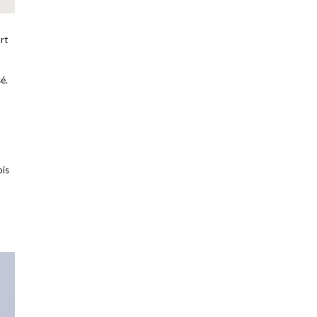
rt
sé.
ois