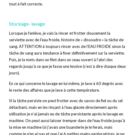
tout à fait correcte.
Stockage- lavage
Lorsque je l’enlève, je vais la rincer et frotter doucement la
serviette avec de l’eau froide, histoire de « dissoudre » la tâche de
sang. ATTENTION à toujours rincer avec de l’EAU FROIDE sinon la
tâche de sang aura tendance à fixer définitivement sur la serviette.
Puis, je la mets dans un filet dans un seau ouvert à l’abri des
regards jusqu’à ce que je fasse une lessive (c’est à dire chaque deux
jours).
En ce qui concerne le lavage en lui même, je lave à 60 degrés avec
le reste des affaires que je lave à cette température.
Si la tâche persiste on peut frotter avec du savon de fiel ou du sel
détachant, mais en les rinçant à l’eau glacée directement après
utilisation je n’ai jamais eu de tâche persistante après le lavage en
machine. On peut aussi laisser tremper dans de l’eau froide jusqu’à
la mise en machine (si j’avais une buanderie je le ferais, mais
comme je n’en ai pas et que j’ai 6 petites mains exploratrices, je ne