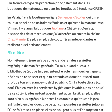
On trouve ce type de protection principalement dans les
boutiques de maternage ou dans les boutiques à tendance GREEN.
En Valais, il y a la boutique en ligne
Semences d’étoiles
qui offre
tout un panel de soins intimes féminins et qui vend la marque Imse
Vimse . Il y a aussi la boutique
Jubilane
à Châtel-St-Denis qui
dispose des deux marques que j’ai achetées ou encore la chaîne
Chez Mamie.
De plus en plus de couturières indépendantes en
réalisent aussi artisanalement.
Bien-être
Honnêtement, je ne suis pas une grande fan des serviettes
hygiénique de manière générale. Tu sais, quand tu es à la
bibliothèque (et que tu peux entendre voler les mouches), que tu
décides de te baisser et que tu entends ce doux bruit sorti tout
droit de ton entrejambe « pshitt scratch ». On l’a toute déjà vécu,
non? Eh bien avec les serviettes hygiéniques lavables, pas de souci
de ce côté-là, elles ne font absolument aucun bruit. En plus, elles
sont bien plus agréable à porter. Le coton bio qui touche la peau
est juste bien plus doux que ce qui compose les serviettes jetables.
D’une fois mises en place, elles ne bougent plus et l’absorption est