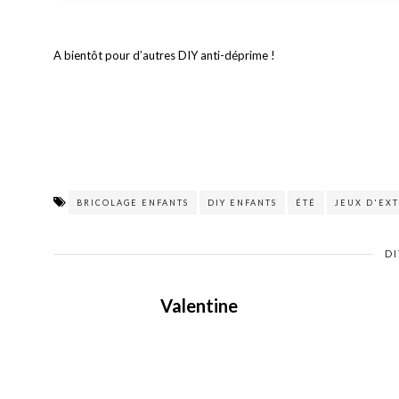
A bientôt pour d’autres DIY anti-déprime !
BRICOLAGE ENFANTS
DIY ENFANTS
ÉTÉ
JEUX D'EX
DI
Valentine