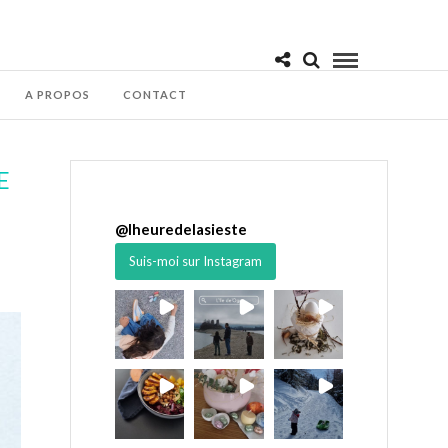
A PROPOS
CONTACT
E
@
lheuredelasieste
Suis-moi sur Instagram