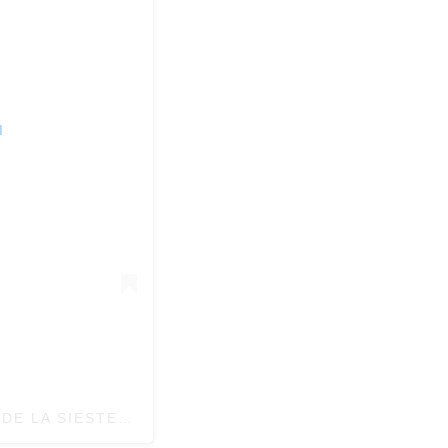
M
UNE PUBLICATION PARTAGÉE PAR L’HEURE DE LA SIESTE (@LHEUREDELASIESTE)
LE
20 MARS 2