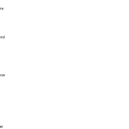
ire
ussi
ose
,
er