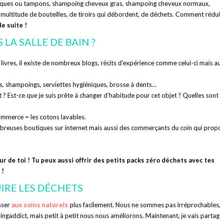
éniques ou tampons, shampoing cheveux gras, shampoing cheveux normaux,
multitude de bouteilles, de tiroirs qui débordent, de déchets. Comment rédu
e suite !
A SALLE DE BAIN ?
 livres, il existe de nombreux blogs, récits d’expérience comme celui-ci mais a
ns, shampoings, serviettes hygiéniques, brosse à dents…
nt ? Est-ce que je suis prête à changer d’habitude pour cet objet ? Quelles sont
commerce = les cotons lavables.
nombreuses boutiques sur internet mais aussi des commerçants du coin qui prop
ur de toi ! Tu peux aussi offrir des petits packs zéro déchets avec tes
 !
IRE LES DÉCHETS
sser
aux soins naturels
plus facilement. Nous ne sommes pas irréprochables
pingaddict, mais petit à petit nous nous améliorons. Maintenant, je vais partag