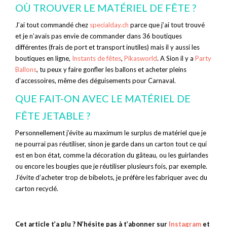
OÙ TROUVER LE MATÉRIEL DE FÊTE ?
J’ai tout commandé chez
specialday.ch
parce que j’ai tout trouvé
et je n’avais pas envie de commander dans 36 boutiques
différentes (frais de port et transport inutiles) mais il y aussi les
boutiques en ligne,
Instants de fêtes
,
Pikasworld
. A Sion il y a
Party
Ballons
, tu peux y faire gonfler les ballons et acheter pleins
d’accessoires, même des déguisements pour Carnaval.
QUE FAIT-ON AVEC LE MATÉRIEL DE
FÊTE JETABLE ?
Personnellement j’évite au maximum le surplus de matériel que je
ne pourrai pas réutiliser, sinon je garde dans un carton tout ce qui
est en bon état, comme la décoration du gâteau, ou les guirlandes
ou encore les bougies que je réutiliser plusieurs fois, par exemple.
J’évite d’acheter trop de bibelots, je préfère les fabriquer avec du
carton recyclé.
Cet article t’a plu ? N’hésite pas à t’abonner sur
Instagram
et