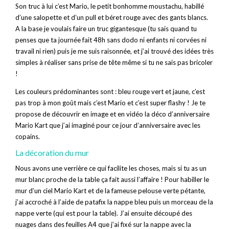
Son truc à lui c’est Mario, le petit bonhomme moustachu, habillé
d’une salopette et d’un pull et béret rouge avec des gants blancs.
A la base je voulais faire un truc gigantesque (tu sais quand tu
penses que ta journée fait 48h sans dodo ni enfants ni corvées ni
travail ni rien) puis je me suis raisonnée, et j’ai trouvé des idées très
simples à réaliser sans prise de tête même si tu ne sais pas bricoler
!
Les couleurs prédominantes sont : bleu rouge vert et jaune, c’est
pas trop à mon goût mais c’est Mario et c’est super flashy ! Je te
propose de découvrir en image et en vidéo la déco d’anniversaire
Mario Kart que j’ai imaginé pour ce jour d’anniversaire avec les
copains.
La décoration du mur
Nous avons une verrière ce qui facilite les choses, mais si tu as un
mur blanc proche de la table ça fait aussi l’affaire ! Pour habiller le
mur d’un ciel Mario Kart et de la fameuse pelouse verte pétante,
j’ai accroché à l’aide de patafix la nappe bleu puis un morceau de la
nappe verte (qui est pour la table). J’ai ensuite découpé des
nuages dans des feuilles A4 que j’ai fixé sur la nappe avec la