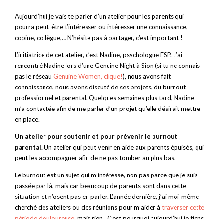
Aujourd’hui je vais te parler d’un atelier pour les parents qui
pourra peut-être t’intéresser ou intéresser une connaissance,
copine, collègue,… N’hésite pas à partager, c’est important !
L’initiatrice de cet atelier, c’est Nadine, psychologue FSP. J’ai
rencontré Nadine lors d’une Genuine Night à Sion (si tu ne connais
pas le réseau
Genuine Women, clique!
), nous avons fait
connaissance, nous avons discuté de ses projets, du burnout
professionnel et parental. Quelques semaines plus tard, Nadine
m’a contactée afin de me parler d’un projet qu’elle désirait mettre
en place.
Un atelier pour soutenir et pour prévenir le burnout
parental.
Un atelier qui peut venir en aide aux parents épuisés, qui
peut les accompagner afin de ne pas tomber au plus bas.
Le burnout est un sujet qui m’intéresse, non pas parce que je suis
passée par là, mais car beaucoup de parents sont dans cette
situation et n’osent pas en parler. L’année dernière, j’ai moi-même
cherché des ateliers ou des réunions pour m’aider à
traverser cette
période douloureuse
, mais rien. C’est pourquoi aujourd’hui je tiens