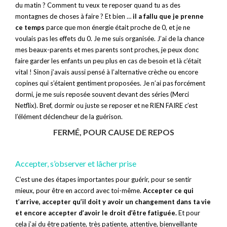
du matin ? Comment tu veux te reposer quand tu as des
montagnes de choses à faire ? Et bien …
il a fallu que je prenne
ce temps
parce que mon énergie était proche de 0, et je ne
voulais pas les effets du 0. Je me suis organisée. J’ai de la chance
mes beaux-parents et mes parents sont proches, je peux donc
faire garder les enfants un peu plus en cas de besoin et là c’était
vital ! Sinon j’avais aussi pensé à l’alternative crèche ou encore
copines qui s’étaient gentiment proposées. Je n’ai pas forcément
dormi, je me suis reposée souvent devant des séries (Merci
Netflix). Bref, dormir ou juste se reposer et ne RIEN FAIRE c’est
l’élément déclencheur de la guérison.
FERMÉ, POUR CAUSE DE REPOS
Accepter, s’observer et lâcher prise
C’est une des étapes importantes pour guérir, pour se sentir
mieux, pour être en accord avec toi-même.
Accepter ce qui
t’arrive, accepter qu’il doit y avoir un changement dans ta vie
et encore accepter d’avoir le droit d’être fatiguée.
Et pour
cela j’ai du être patiente, très patiente, attentive, bienveillante