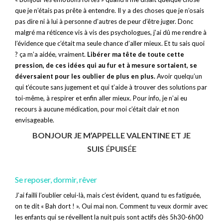
que je n’étais pas prête à entendre. Il y a des choses que je n’osais
pas dire ni à lui à personne d’autres de peur d’être juger. Donc
malgré ma réticence vis à vis des psychologues, j’ai dû me rendre à
l’évidence que c’était ma seule chance d’aller mieux. Et tu sais quoi
? ça m’a aidée, vraiment.
Libérer ma tête de toute cette
pression, de ces idées qui au fur et à mesure sortaient, se
déversaient pour les oublier de plus en plus.
Avoir quelqu’un
qui t’écoute sans jugement et qui t’aide à trouver des solutions par
toi-même, à respirer et enfin aller mieux. Pour info, je n’ai eu
recours à aucune médication, pour moi c’était clair et non
envisageable.
BONJOUR JE M’APPELLE VALENTINE ET JE
SUIS
É
PUIS
É
E
Se reposer, dormir, rêver
J’ai failli l’oublier celui-là, mais c’est évident, quand tu es fatiguée,
on te dit « Bah dort ! ». Oui mai non. Comment tu veux dormir avec
les enfants qui se réveillent la nuit puis sont actifs dès 5h30-6h00