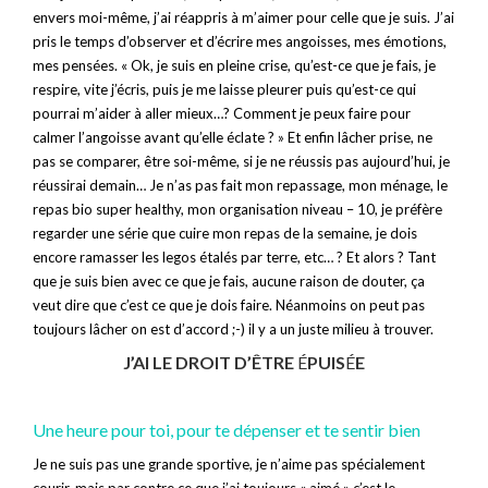
envers moi-même, j’ai réappris à m’aimer pour celle que je suis. J’ai
pris le temps d’observer et d’écrire mes angoisses, mes émotions,
mes pensées. « Ok, je suis en pleine crise, qu’est-ce que je fais, je
respire, vite j’écris, puis je me laisse pleurer puis qu’est-ce qui
pourrai m’aider à aller mieux…? Comment je peux faire pour
calmer l’angoisse avant qu’elle éclate ? » Et enfin lâcher prise, ne
pas se comparer, être soi-même, si je ne réussis pas aujourd’hui, je
réussirai demain… Je n’as pas fait mon repassage, mon ménage, le
repas bio super healthy, mon organisation niveau – 10, je préfère
regarder une série que cuire mon repas de la semaine, je dois
encore ramasser les legos étalés par terre, etc… ? Et alors ? Tant
que je suis bien avec ce que je fais, aucune raison de douter, ça
veut dire que c’est ce que je dois faire. Néanmoins on peut pas
toujours lâcher on est d’accord ;-) il y a un juste milieu à trouver.
J’AI LE DROIT D’ÊTRE
É
PUIS
É
E
Une heure pour toi, pour te dépenser et te sentir bien
Je ne suis pas une grande sportive, je n’aime pas spécialement
courir, mais par contre ce que j’ai toujours « aimé » c’est le