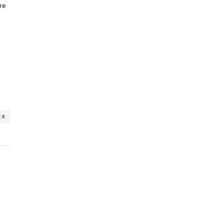
re
ER