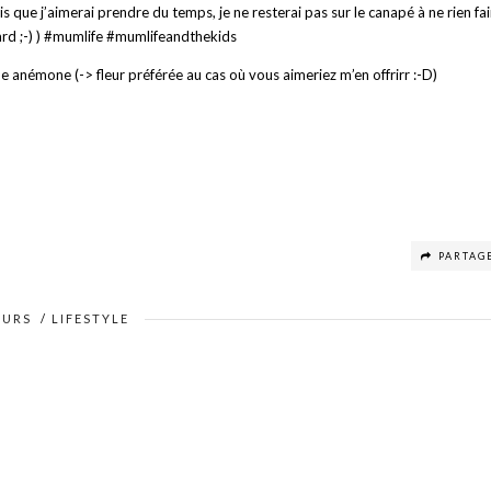
dis que j’aimerai prendre du temps, je ne resterai pas sur le canapé à ne rien fai
ard ;-) ) #mumlife #mumlifeandthekids
 anémone (-> fleur préférée au cas où vous aimeriez m’en offrirr :-D)
PARTAG
EURS
/
LIFESTYLE