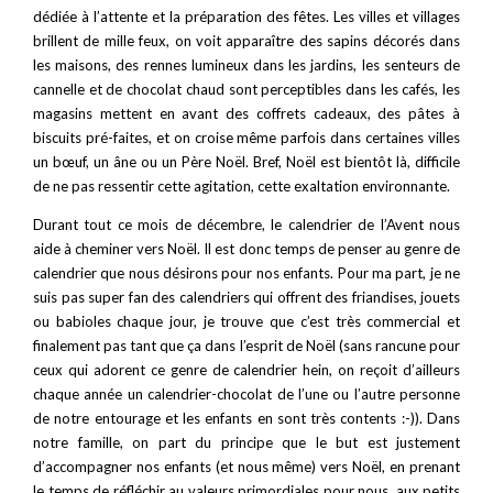
dédiée à l’attente et la préparation des fêtes. Les villes et villages
brillent de mille feux, on voit apparaître des sapins décorés dans
les maisons, des rennes lumineux dans les jardins, les senteurs de
cannelle et de chocolat chaud sont perceptibles dans les cafés, les
magasins mettent en avant des coffrets cadeaux, des pâtes à
biscuits pré-faites, et on croise même parfois dans certaines villes
un bœuf, un âne ou un Père Noël. Bref, Noël est bientôt là, difficile
de ne pas ressentir cette agitation, cette exaltation environnante.
Durant tout ce mois de décembre, le calendrier de l’Avent nous
aide à cheminer vers Noël. Il est donc temps de penser au genre de
calendrier que nous désirons pour nos enfants. Pour ma part, je ne
suis pas super fan des calendriers qui offrent des friandises, jouets
ou babioles chaque jour, je trouve que c’est très commercial et
finalement pas tant que ça dans l’esprit de Noël (sans rancune pour
ceux qui adorent ce genre de calendrier hein, on reçoit d’ailleurs
chaque année un calendrier-chocolat de l’une ou l’autre personne
de notre entourage et les enfants en sont très contents :-)). Dans
notre famille, on part du principe que le but est justement
d’accompagner nos enfants (et nous même) vers Noël, en prenant
le temps de réfléchir au valeurs primordiales pour nous, aux petits