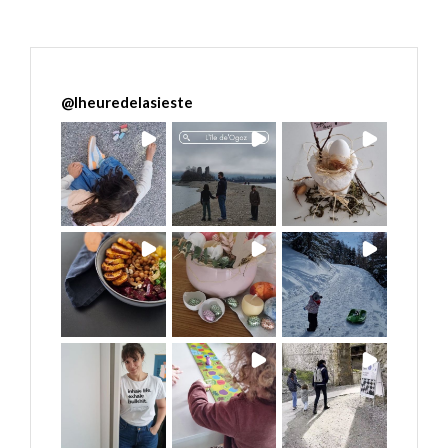
@
lheuredelasieste