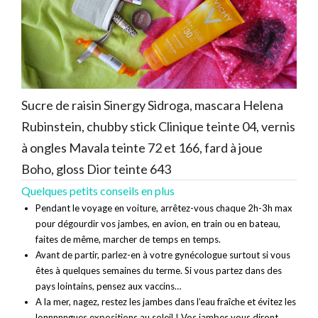
Sucre de raisin Sinergy Sidroga, mascara Helena
Rubinstein, chubby stick Clinique teinte 04, vernis
à ongles Mavala teinte 72 et 166, fard à joue
Boho, gloss Dior teinte 643
Quelques petits conseils en plus
Pendant le voyage en voiture, arrêtez-vous chaque 2h-3h max
pour dégourdir vos jambes, en avion, en train ou en bateau,
faites de même, marcher de temps en temps.
Avant de partir, parlez-en à votre gynécologue surtout si vous
êtes à quelques semaines du terme. Si vous partez dans des
pays lointains, pensez aux vaccins…
A la mer, nagez, restez les jambes dans l’eau fraîche et évitez les
lonnnnngues expositions au soleil ! Vos jambes vous diront