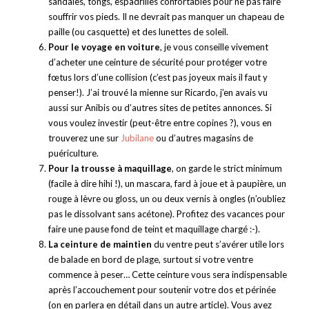
sandales, tongs, espadrilles confortables pour ne pas faire
souffrir vos pieds. Il ne devrait pas manquer un chapeau de
paille (ou casquette) et des lunettes de soleil.
Pour le voyage en voiture
, je vous conseille vivement
d’acheter une ceinture de sécurité pour protéger votre
fœtus lors d’une collision (c’est pas joyeux mais il faut y
penser!). J’ai trouvé la mienne sur Ricardo, j’en avais vu
aussi sur Anibis ou d’autres sites de petites annonces. Si
vous voulez investir (peut-être entre copines ?), vous en
trouverez une sur
Jubilane
ou d’autres magasins de
puériculture.
Pour la trousse à maquillage
, on garde le strict minimum
(facile à dire hihi !), un mascara, fard à joue et à paupière, un
rouge à lèvre ou gloss, un ou deux vernis à ongles (n’oubliez
pas le dissolvant sans acétone). Profitez des vacances pour
faire une pause fond de teint et maquillage chargé :-).
La ceinture de maintien
du ventre peut s’avérer utile lors
de balade en bord de plage, surtout si votre ventre
commence à peser… Cette ceinture vous sera indispensable
après l’accouchement pour soutenir votre dos et périnée
(on en parlera en détail dans un autre article). Vous avez