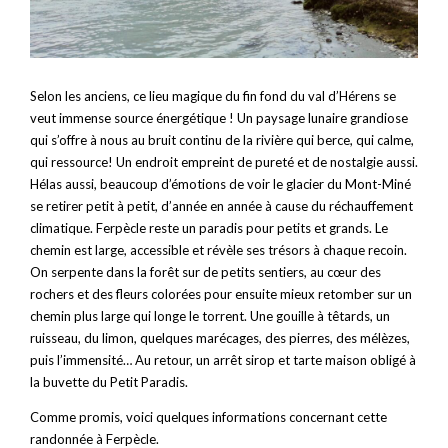
Selon les anciens, ce lieu magique du fin fond du val d’Hérens se
veut immense source énergétique ! Un paysage lunaire grandiose
qui s’offre à nous au bruit continu de la rivière qui berce, qui calme,
qui ressource! Un endroit empreint de pureté et de nostalgie aussi.
Hélas aussi, beaucoup d’émotions de voir le glacier du Mont-Miné
se retirer petit à petit, d’année en année à cause du réchauffement
climatique. Ferpècle reste un paradis pour petits et grands. Le
chemin est large, accessible et révèle ses trésors à chaque recoin.
On serpente dans la forêt sur de petits sentiers, au cœur des
rochers et des fleurs colorées pour ensuite mieux retomber sur un
chemin plus large qui longe le torrent. Une gouille à têtards, un
ruisseau, du limon, quelques marécages, des pierres, des mélèzes,
puis l’immensité… Au retour, un arrêt sirop et tarte maison obligé à
la buvette du Petit Paradis.
Comme promis, voici quelques informations concernant cette
randonnée à Ferpècle.