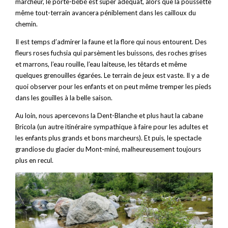
marcheur, le porte-bébé est super adéquat, alors que la poussette
même tout-terrain avancera péniblement dans les cailloux du
chemin.
Il est temps d’admirer la faune et la flore qui nous entourent. Des
fleurs roses fuchsia qui parsèment les buissons, des roches grises
et marrons, l’eau rouille, l’eau laiteuse, les têtards et même
quelques grenouilles égarées. Le terrain de jeux est vaste. Il y a de
quoi observer pour les enfants et on peut même tremper les pieds
dans les gouilles à la belle saison.
Au loin, nous apercevons la Dent-Blanche et plus haut la cabane
Bricola (un autre itinéraire sympathique à faire pour les adultes et
les enfants plus grands et bons marcheurs). Et puis, le spectacle
grandiose du glacier du Mont-miné, malheureusement toujours
plus en recul.