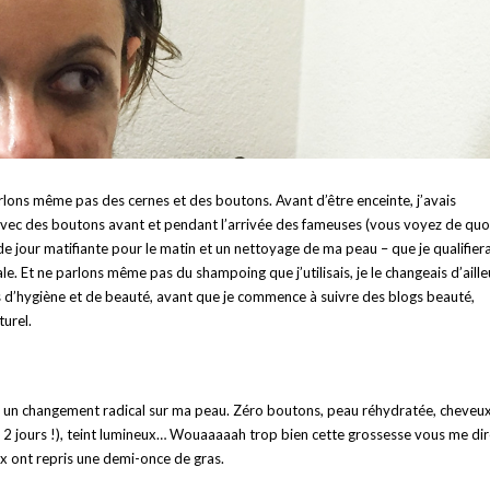
parlons même pas des cernes et des boutons. Avant d’être enceinte, j’avais
 avec des boutons avant et pendant l’arrivée des fameuses (vous voyez de quoi
 de jour matifiante pour le matin et un nettoyage de ma peau – que je qualifiera
e. Et ne parlons même pas du shampoing que j’utilisais, je le changeais d’aille
ts d’hygiène et de beauté, avant que je commence à suivre des blogs beauté,
turel.
 vu un changement radical sur ma peau. Zéro boutons, peau réhydratée, cheveu
 2 jours !), teint lumineux… Wouaaaaah trop bien cette grossesse vous me dir
 ont repris une demi-once de gras.