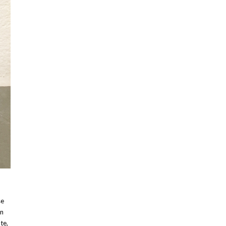
se
en
te,