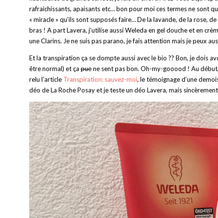
rafraichissants, apaisants etc… bon pour moi ces termes ne sont que
« miracle » qu’ils sont supposés faire… De la lavande, de la rose, de 
bras ! A part Lavera, j’utilise aussi Weleda en gel douche et en crè
une Clarins. Je ne suis pas parano, je fais attention mais je peux aus
Et la transpiration ça se dompte aussi avec le bio ?? Bon, je dois av
être normal) et ça
pue
ne sent pas bon. Oh-my-gooood ! Au début, j’é
relu l’article
Transpiration: sauvez-moi
, le témoignage d’une demois
déo de La Roche Posay et je teste un déo Lavera, mais sincèrement 