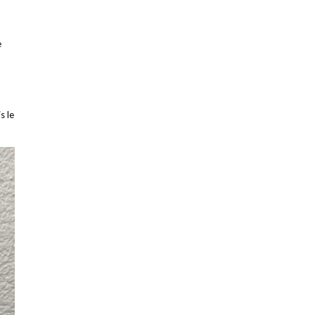
e
-
s le