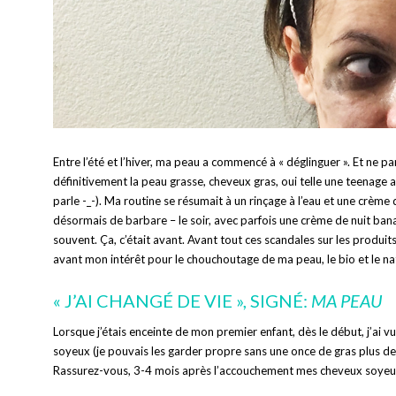
Entre l’été et l’hiver, ma peau a commencé à « déglinguer ». Et ne 
définitivement la peau grasse, cheveux gras, oui telle une teenage
parle -_-). Ma routine se résumait à un rinçage à l’eau et une crème
désormais de barbare – le soir, avec parfois une crème de nuit banal
souvent. Ça, c’était avant. Avant tout ces scandales sur les produi
avant mon intérêt pour le chouchoutage de ma peau, le bio et le na
« J’AI CHANGÉ DE VIE », SIGNÉ:
MA PEAU
Lorsque j’étais enceinte de mon premier enfant, dès le début, j’ai
soyeux (je pouvais les garder propre sans une once de gras plus de
Rassurez-vous, 3-4 mois après l’accouchement mes cheveux soyeux