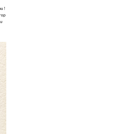
au !
trop
au