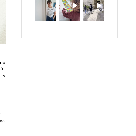
 je
is
urs
x
ez.