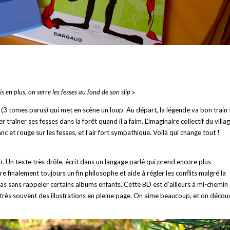
 en plus, on serre les fesses au fond de son slip
»
 (3 tomes parus) qui met en scène un loup. Au départ, la légende va bon train 
r traîner ses fesses dans la forêt quand il a faim. L’imaginaire collectif du villa
anc et rouge sur les fesses, et l’air fort sympathique. Voilà qui change tout !
r. Un texte très drôle, écrit dans un langage parlé qui prend encore plus
re finalement toujours un fin philosophe et aide à régler les conflits malgré la
 pas sans rappeler certains albums enfants. Cette BD est d’ailleurs à mi-chemin
très souvent des illustrations en pleine page. On aime beaucoup, et on décou