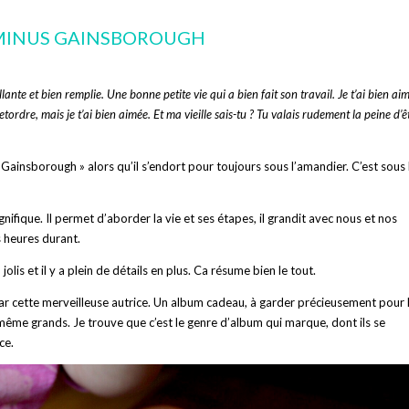
COMINUS GAINSBOROUGH
illante et bien remplie. Une bonne petite vie qui a bien fait son travail. Je t’ai bien ai
etordre, mais je t’ai bien aimée. Et ma vieille sais-tu ? Tu valais rudement la peine d’ê
Gainsborough » alors qu’il s’endort pour toujours sous l’amandier. C’est sous 
fique. Il permet d’aborder la vie et ses étapes, il grandit avec nous et nos
s heures durant.
jolis et il y a plein de détails en plus. Ca résume bien le tout.
ar cette merveilleuse autrice. Un album cadeau, à garder précieusement pour 
 même grands. Je trouve que c’est le genre d’album qui marque, dont ils se
ce.