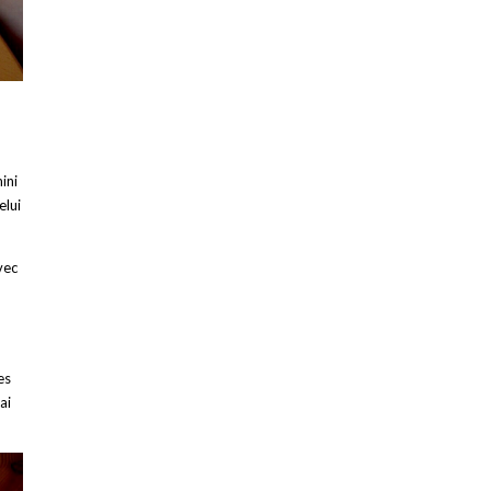
ini
elui
vec
es
ai