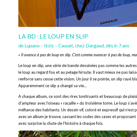
LA BD : LE LOUP EN SLIP
de Lupano – Itoïz – Cauuet, chez Dargaud, dès 6-7 ans
«
Il avance à pas de loup en slip. C’est comme avancer à pas de loup, mais
Le loup en slip, une série de bande dessinées pas comme les autres
le loup au regard fou et au pelage hirsute. Il vaut mieux ne pas laisse
renforce sans cesse cette vision. Un jour il se pointe, un slip rayé bl
Apparemment ce slip a changé sa vie…
A chaque album, ce sont des rires tonitruants et beaucoup de plaisi
d’ampleur avec l’oiseau « racaille » du troisième tome. Le loup s’avè
méfiance des habitants. Un dessin vif, coloré et expressif qui n’est
avec un album je trouve, cassant les codes des cases et proposant 
avec surprise la chute de l’histoire à chaque fois.