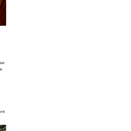
sur
ge
vre