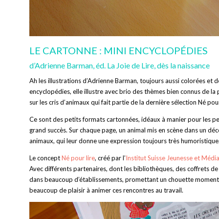
LE CARTONNE : MINI ENCYCLOPÉDIES
d’Adrienne Barman, éd. La Joie de Lire, dès la naissance
Ah les illustrations d’Adrienne Barman, toujours aussi colorées et 
encyclopédies, elle illustre avec brio des thèmes bien connus de la 
sur les cris d’animaux qui fait partie de la dernière sélection Né pour
Ce sont des petits formats cartonnées, idéaux à manier pour les pet
grand succès. Sur chaque page, un animal mis en scène dans un déco
animaux, qui leur donne une expression toujours très humoristique
Le concept
Né pour lire
, créé par l’
Institut Suisse Jeunesse et Médi
Avec différents partenaires, dont les bibliothèques, des coffrets d
dans beaucoup d’établissements, promettant un chouette moment de p
beaucoup de plaisir à animer ces rencontres au travail.