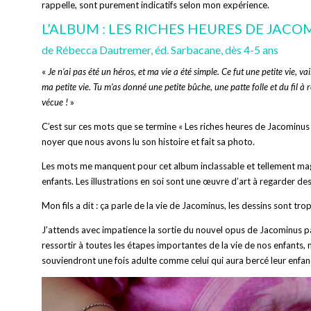
rappelle, sont purement indicatifs selon mon expérience.
L’ALBUM : LES RICHES HEURES DE JA
de Rébecca Dautremer, éd. Sarbacane, dès 4-5 ans
«
Je n’ai pas été un héros, et ma vie a été simple. Ce fut une petite vie, va
ma petite vie. Tu m’as donné une petite bûche, une patte folle et du fil à r
vécue !
»
C’est sur ces mots que se termine « Les riches heures de Jacominus 
noyer que nous avons lu son histoire et fait sa photo.
Les mots me manquent pour cet album inclassable et tellement magni
enfants. Les illustrations en soi sont une œuvre d’art à regarder de
Mon fils a dit : ça parle de la vie de Jacominus, les dessins sont trop 
J’attends avec impatience la sortie du nouvel opus de Jacominus p
ressortir à toutes les étapes importantes de la vie de nos enfants,
souviendront une fois adulte comme celui qui aura bercé leur enfan