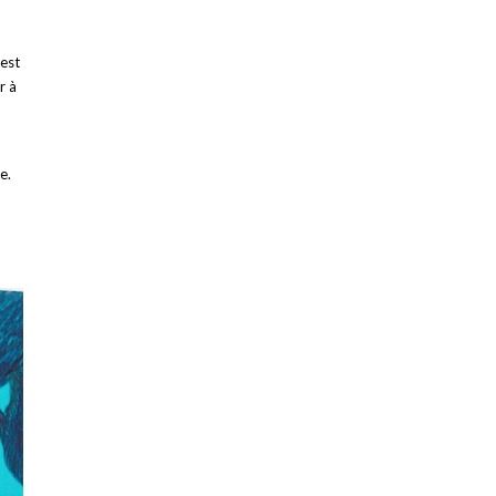
’est
r à
e.