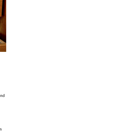
and
en